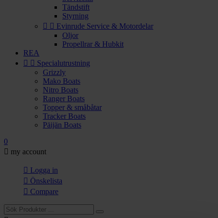
Tändstift
Styrning


Evinrude Service & Motordelar
Oljor
Propellrar & Hubkit
REA


Specialutrustning
Grizzly
Mako Boats
Nitro Boats
Ranger Boats
Topper & småbåtar
Tracker Boats
Päijän Boats
0

my account

Logga in

Önskelista

Compare