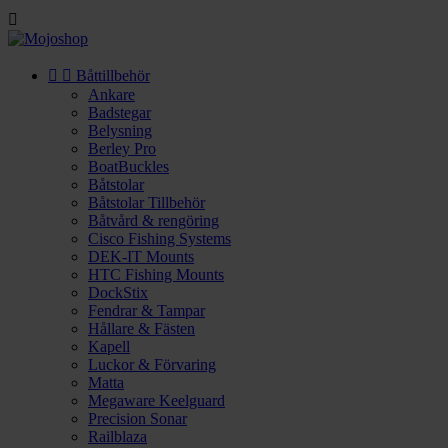



Båttillbehör
Ankare
Badstegar
Belysning
Berley Pro
BoatBuckles
Båtstolar
Båtstolar Tillbehör
Båtvård & rengöring
Cisco Fishing Systems
DEK-IT Mounts
HTC Fishing Mounts
DockStix
Fendrar & Tampar
Hållare & Fästen
Kapell
Luckor & Förvaring
Matta
Megaware Keelguard
Precision Sonar
Railblaza