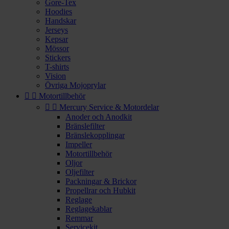
Gore-Tex
Hoodies
Handskar
Jerseys
Kepsar
Mössor
Stickers
T-shirts
Vision
Övriga Mojoprylar


Motortillbehör


Mercury Service & Motordelar
Anoder och Anodkit
Bränslefilter
Bränslekopplingar
Impeller
Motortillbehör
Oljor
Oljefilter
Packningar & Brickor
Propellrar och Hubkit
Reglage
Reglagekablar
Remmar
Servicekit