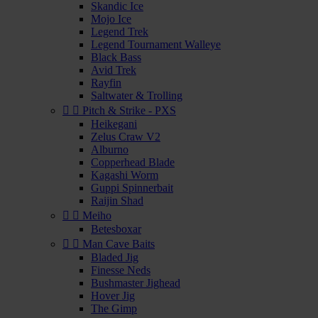
Skandic Ice
Mojo Ice
Legend Trek
Legend Tournament Walleye
Black Bass
Avid Trek
Rayfin
Saltwater & Trolling


Pitch & Strike - PXS
Heikegani
Zelus Craw V2
Alburno
Copperhead Blade
Kagashi Worm
Guppi Spinnerbait
Raijin Shad


Meiho
Betesboxar


Man Cave Baits
Bladed Jig
Finesse Neds
Bushmaster Jighead
Hover Jig
The Gimp