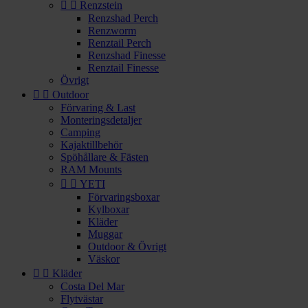


Renzstein
Renzshad Perch
Renzworm
Renztail Perch
Renzshad Finesse
Renztail Finesse
Övrigt


Outdoor
Förvaring & Last
Monteringsdetaljer
Camping
Kajaktillbehör
Spöhållare & Fästen
RAM Mounts


YETI
Förvaringsboxar
Kylboxar
Kläder
Muggar
Outdoor & Övrigt
Väskor


Kläder
Costa Del Mar
Flytvästar