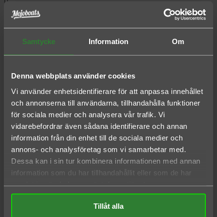

Hem
Motortillbehör
Mercury Service & Motordelar
Samtycke
Information
Om
Servicekit
Servicekit 100h Mercury F30HD-60hk EFI
Denna webbplats använder cookies

Vi använder enhetsidentifierare för att anpassa innehållet
och annonserna till användarna, tillhandahålla funktioner
för sociala medier och analysera vår trafik. Vi
vidarebefordrar även sådana identifierare och annan


information från din enhet till de sociala medier och
annons- och analysföretag som vi samarbetar med.
Servicekit 100h Mercury F30HD-60hk EFI
Dessa kan i sin tur kombinera informationen med annan
1 403,46 kr
information som du har tillhandahållit eller som de har
Inkl. moms
samlat in när du har använt deras tjänster.
100 tim Mercury 40-60 hk EFI
Tillåt alla
Antal