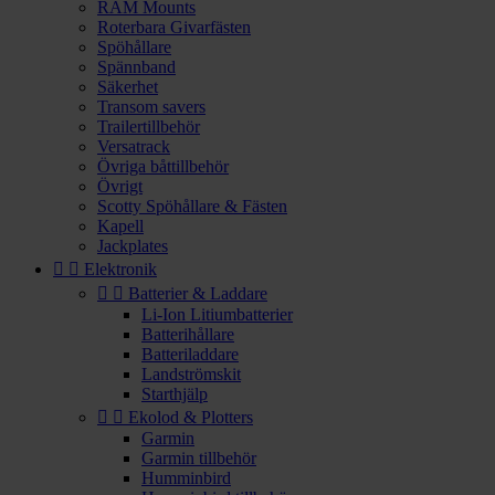
RAM Mounts
Roterbara Givarfästen
Spöhållare
Spännband
Säkerhet
Transom savers
Trailertillbehör
Versatrack
Övriga båttillbehör
Övrigt
Scotty Spöhållare & Fästen
Kapell
Jackplates


Elektronik


Batterier & Laddare
Li-Ion Litiumbatterier
Batterihållare
Batteriladdare
Landströmskit
Starthjälp


Ekolod & Plotters
Garmin
Garmin tillbehör
Humminbird