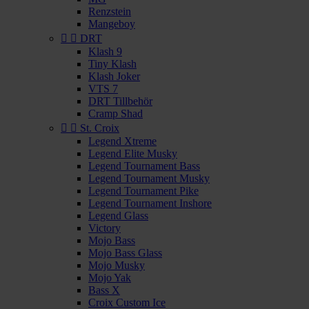
Renzstein
Mangeboy


DRT
Klash 9
Tiny Klash
Klash Joker
VTS 7
DRT Tillbehör
Cramp Shad


St. Croix
Legend Xtreme
Legend Elite Musky
Legend Tournament Bass
Legend Tournament Musky
Legend Tournament Pike
Legend Tournament Inshore
Legend Glass
Victory
Mojo Bass
Mojo Bass Glass
Mojo Musky
Mojo Yak
Bass X
Croix Custom Ice