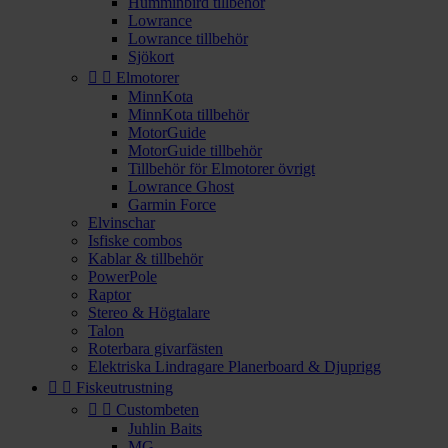
Humminbird tillbehör
Lowrance
Lowrance tillbehör
Sjökort


Elmotorer
MinnKota
MinnKota tillbehör
MotorGuide
MotorGuide tillbehör
Tillbehör för Elmotorer övrigt
Lowrance Ghost
Garmin Force
Elvinschar
Isfiske combos
Kablar & tillbehör
PowerPole
Raptor
Stereo & Högtalare
Talon
Roterbara givarfästen
Elektriska Lindragare Planerboard & Djuprigg


Fiskeutrustning


Custombeten
Juhlin Baits
MG