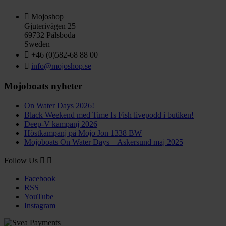

Mojoshop
Gjuterivägen 25
69732 Pålsboda
Sweden

+46 (0)582-68 88 00

info@mojoshop.se
Mojoboats nyheter
On Water Days 2026!
Black Weekend med Time Is Fish livepodd i butiken!
Deep-V kampanj 2026
Höstkampanj på Mojo Jon 1338 BW
Mojoboats On Water Days – Askersund maj 2025
Follow Us


Facebook
RSS
YouTube
Instagram