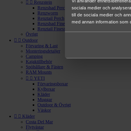
Vi använder enhetsidentifierar


Renzstein
sociala medier och analysera 
Renzshad Perch
Renzworm
till de sociala medier och a
Renztail Perch
med annan information som du 
Renzshad Finesse
Renztail Finesse
Övrigt


Outdoor
Förvaring & Last
Monteringsdetaljer
Camping
Kajaktillbehör
Spöhållare & Fästen
RAM Mounts


YETI
Förvaringsboxar
Kylboxar
Kläder
Muggar
Outdoor & Övrigt
Väskor


Kläder
Costa Del Mar
Flytvästar