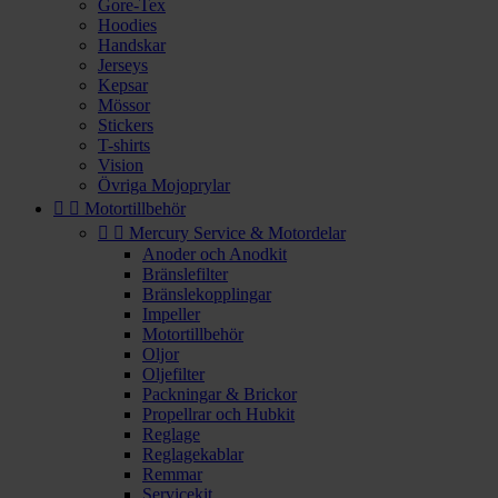
Gore-Tex
Hoodies
Handskar
Jerseys
Kepsar
Mössor
Stickers
T-shirts
Vision
Övriga Mojoprylar


Motortillbehör


Mercury Service & Motordelar
Anoder och Anodkit
Bränslefilter
Bränslekopplingar
Impeller
Motortillbehör
Oljor
Oljefilter
Packningar & Brickor
Propellrar och Hubkit
Reglage
Reglagekablar
Remmar
Servicekit