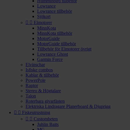
Humminbird tillbehör
Lowrance
Lowrance tillbehör
Sjökort


Elmotorer
MinnKota
MinnKota tillbehör
MotorGuide
MotorGuide tillbehör
Tillbehör för Elmotorer övrigt
Lowrance Ghost
Garmin Force
Elvinschar
Isfiske combos
Kablar & tillbehör
PowerPole
Raptor
Stereo & Högtalare
Talon
Roterbara givarfästen
Elektriska Lindragare Planerboard & Djuprigg


Fiskeutrustning


Custombeten
Juhlin Baits
MG