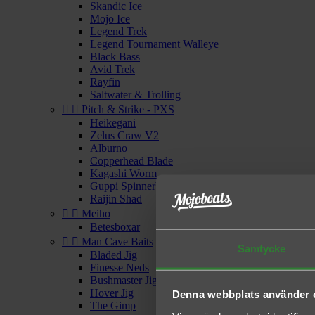
Skandic Ice
Mojo Ice
Legend Trek
Legend Tournament Walleye
Black Bass
Avid Trek
Rayfin
Saltwater & Trolling


Pitch & Strike - PXS
Heikegani
Zelus Craw V2
Alburno
Copperhead Blade
Kagashi Worm
Guppi Spinnerbait
Raijin Shad


Meiho
Betesboxar


Man Cave Baits
Samtycke
Bladed Jig
Finesse Neds
Bushmaster Jighead
Hover Jig
Denna webbplats använder 
The Gimp