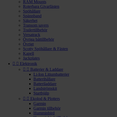
RAM Mounts
Roterbara Givarfästen
Spöhållare
Spännband
Säkerhet
Transom savers
Trailertillbehör
Versatrack
Övriga båttillbehör
Övrigt
Scotty Spöhållare & Fästen
Kapell
Jackplates


Elektronik


Batterier & Laddare
Li-Ion Litiumbatterier
Batterihållare
Batteriladdare
Landströmskit
Starthjälp


Ekolod & Plotters
Garmin
Garmin tillbehör
Humminbird