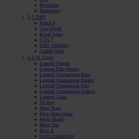
Renzstein
Mangeboy


DRT
Klash 9
Tiny Klash
Klash Joker
VTS 7
DRT Tillbehör
Cramp Shad


St. Croix
Legend Xtreme
Legend Elite Musky
Legend Tournament Bass
Legend Tournament Musky
Legend Tournament Pike
Legend Tournament Inshore
Legend Glass
Victory
Mojo Bass
Mojo Bass Glass
Mojo Musky
Mojo Yak
Bass X
Croix Custom Ice