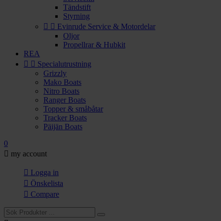
Tändstift
Styrning


Evinrude Service & Motordelar
Oljor
Propellrar & Hubkit
REA


Specialutrustning
Grizzly
Mako Boats
Nitro Boats
Ranger Boats
Topper & småbåtar
Tracker Boats
Päijän Boats
0

my account

Logga in

Önskelista

Compare