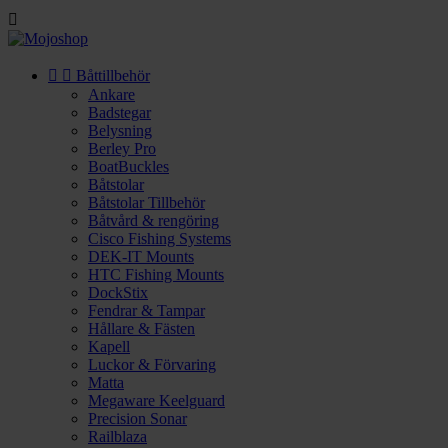



Båttillbehör
Ankare
Badstegar
Belysning
Berley Pro
BoatBuckles
Båtstolar
Båtstolar Tillbehör
Båtvård & rengöring
Cisco Fishing Systems
DEK-IT Mounts
HTC Fishing Mounts
DockStix
Fendrar & Tampar
Hållare & Fästen
Kapell
Luckor & Förvaring
Matta
Megaware Keelguard
Precision Sonar
Railblaza