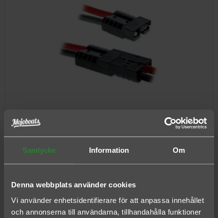
MKR-20 SNABBKONTAKT
760,00 kr
Samtycke
Information
Om
Denna webbplats använder cookies
Vi använder enhetsidentifierare för att anpassa innehållet
och annonserna till användarna, tillhandahålla funktioner