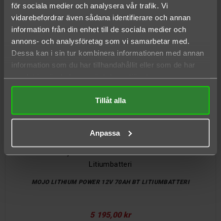
för sociala medier och analysera vår trafik. Vi
vidarebefordrar även sådana identifierare och annan
information från din enhet till de sociala medier och
annons- och analysföretag som vi samarbetar med.
Dessa kan i sin tur kombinera informationen med annan
information som du har tillhandahållit eller som de har
samlat in när du har använt deras tjänster.
MOJO LITHIUM POWER 12V 100AH BT LITIUMBATTERI
Tillåt alla
7 990,00 kr
Anpassa
MOJO LITHIUM POWER 12V 70AH BT LITIUMBATTERI
5 195,00 kr