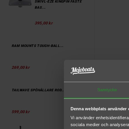
SWIVL-EZE KINGPIN FÄSTE
BAS...
395,00 kr
RAM MOUNTS TOUGH-BALL...
269,00 kr
Samtycke
TAILWAVE SPÖHÅLLARE ROD...
Denna webbplats använder 
599,00 kr
Vi använder enhetsidentifierar
sociala medier och analysera 