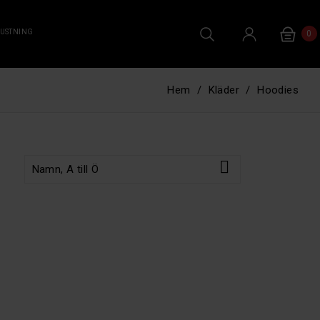
RUSTNING
0
Hem
Kläder
Hoodies

Namn, A till Ö