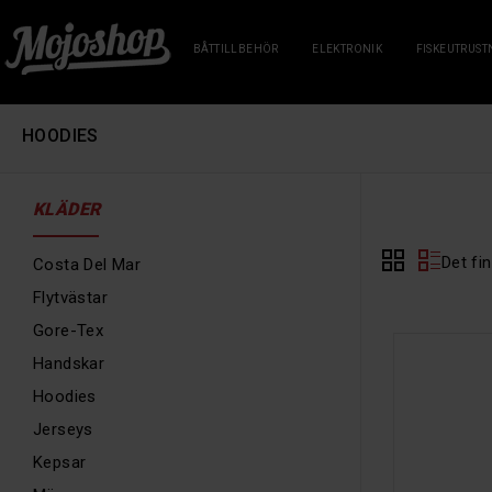
BÅTTILLBEHÖR
ELEKTRONIK
FISKEUTRUST
HOODIES
KLÄDER
Det fi
Costa Del Mar
Flytvästar
Gore-Tex
Handskar
Hoodies
Jerseys
Kepsar