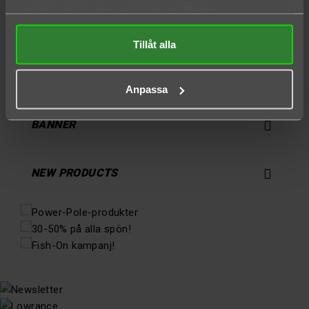
samlat in när du har använt deras tjänster.

PITCH & STRIKE - PXS
Tillåt alla

VARUMÄRKEN
Anpassa

BANNER

NEW PRODUCTS