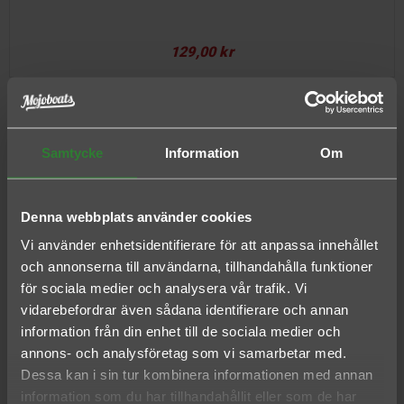
129,00 kr
Samtycke
Information
Om
PITCH & STRIKE HEIKEGANI | GREEN PUMPKIN PINK RED FLAKE
Denna webbplats använder cookies
129,00 kr
Vi använder enhetsidentifierare för att anpassa innehållet
och annonserna till användarna, tillhandahålla funktioner
Visar 1-3 of 3 produkter
för sociala medier och analysera vår trafik. Vi
vidarebefordrar även sådana identifierare och annan
information från din enhet till de sociala medier och
annons- och analysföretag som vi samarbetar med.
Dessa kan i sin tur kombinera informationen med annan
information som du har tillhandahållit eller som de har