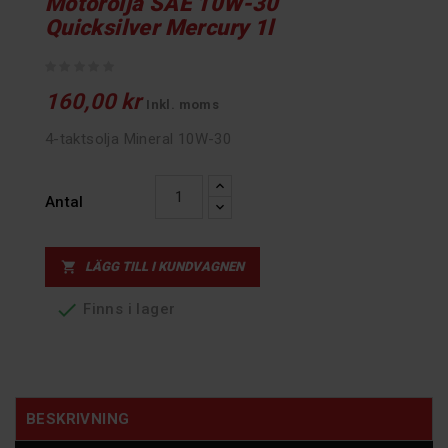
Motorolja SAE 10W-30
Quicksilver Mercury 1l
160,00 kr
Inkl. moms
4-taktsolja Mineral 10W-30
Antal
LÄGG TILL I KUNDVAGNEN


Finns i lager
BESKRIVNING