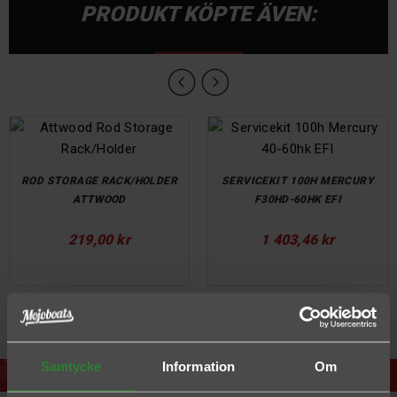
PRODUKT KÖPTE ÄVEN:
ROD STORAGE RACK/HOLDER
SERVICEKIT 100H MERCURY
ATTWOOD
F30HD-60HK EFI
Pris
Pris
219,00 kr
1 403,46 kr
Samtycke
Information
Om