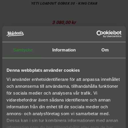
YETI LOADOUT GOBOX 30 - KING CRAB
3 080,00 kr
Samtycke
Information
Om
YETI LOADOUT GOBOX 30 - TAN
3 080,00 kr
Denna webbplats använder cookies
Vi använder enhetsidentifierare för att anpassa innehållet
och annonserna till användarna, tillhandahålla funktioner
för sociala medier och analysera vår trafik. Vi
YETI LOADOUT GOBOX 30 - WHITE
vidarebefordrar även sådana identifierare och annan
information från din enhet till de sociala medier och
annons- och analysföretag som vi samarbetar med.
3 080,00 kr
Dessa kan i sin tur kombinera informationen med annan
information som du har tillhandahållit eller som de har