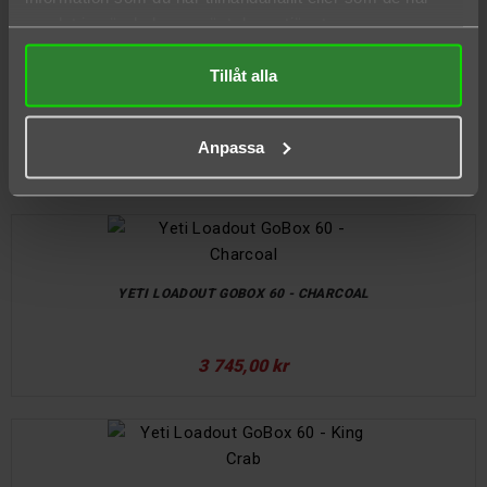
samlat in när du har använt deras tjänster.
Tillåt alla
YETI LOADOUT GOBOX 30 HEFTYHAULER CARRY HANDLE
Anpassa
295,00 kr
YETI LOADOUT GOBOX 60 - CHARCOAL
3 745,00 kr