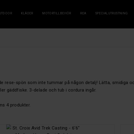
UTDOOR
KLÄDER
MOTORTILLBEHÖR
REA
SPECIALUTRUSTNING
K
 rese-spön som inte tummar på någon detalj! Lätta, smidiga och fra
ller gäddfiske. 3-delade och tub i cordura ingår.
nns 4 produkter.