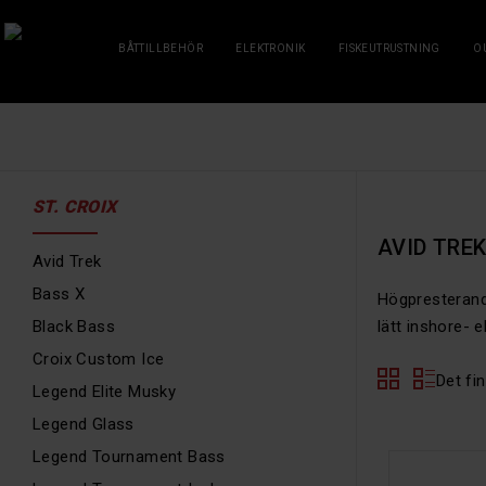
BÅTTILLBEHÖR
ELEKTRONIK
FISKEUTRUSTNING
O
ST. CROIX
AVID TRE
Avid Trek
Bass X
Högpresterande
Black Bass
lätt inshore- e
Croix Custom Ice
Det fi
Legend Elite Musky
Legend Glass
Legend Tournament Bass