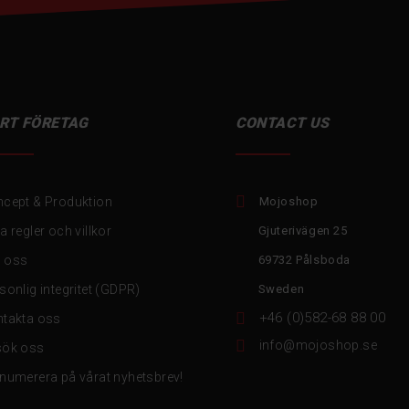
RT FÖRETAG
CONTACT US

cept & Produktion
Mojoshop
a regler och villkor
Gjuterivägen 25
 oss
69732 Pålsboda
sonlig integritet (GDPR)
Sweden

+46 (0)582-68 88 00
takta oss

info@mojoshop.se
sök oss
numerera på vårat nyhetsbrev!