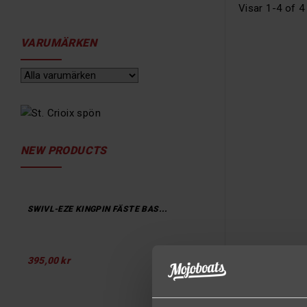
Visar 1-4 of 4
VARUMÄRKEN
NEW PRODUCTS
SWIVL-EZE KINGPIN FÄSTE BAS...
395,00 kr