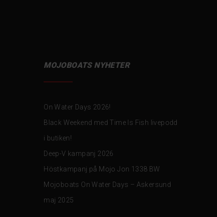
MOJOBOATS NYHETER
On Water Days 2026!
Black Weekend med Time Is Fish livepodd
i butiken!
Deep-V kampanj 2026
Höstkampanj på Mojo Jon 1338 BW
Mojoboats On Water Days – Askersund
maj 2025