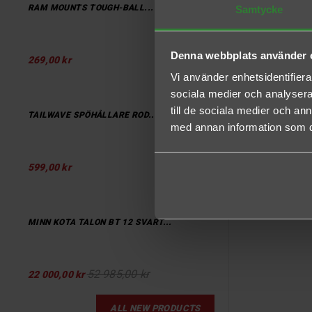
RAM MOUNTS TOUGH-BALL...
Samtycke
Denna webbplats använder 
269,00 kr
Vi använder enhetsidentifierar
sociala medier och analysera 
till de sociala medier och a
TAILWAVE SPÖHÅLLARE ROD...
med annan information som du 
599,00 kr
MINN KOTA TALON BT 12 SVART...
52 985,00 kr
22 000,00 kr
ALL NEW PRODUCTS