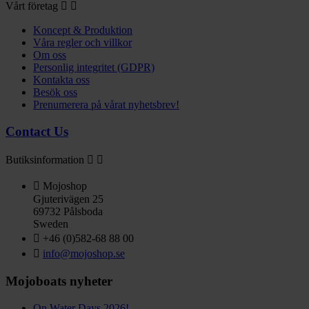
Vårt företag


Koncept & Produktion
Våra regler och villkor
Om oss
Personlig integritet (GDPR)
Kontakta oss
Besök oss
Prenumerera på vårat nyhetsbrev!
Contact Us
Butiksinformation



Mojoshop
Gjuterivägen 25
69732 Pålsboda
Sweden

+46 (0)582-68 88 00

info@mojoshop.se
Mojoboats nyheter
On Water Days 2026!