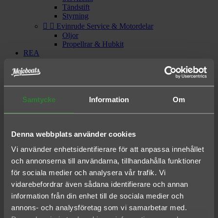
Tändstift
Styrning


Evinrude Service & Motordelar
Oljor
Propellrar & Hubkit
REA


Specialutrustning
Grizzly
Mako Boats
Nitro Boats
Ranger Boats
Samtycke
Information
Om
Topper & småbåtar
Tracker Boats
Päijän Boats
Denna webbplats använder cookies
0
Vi använder enhetsidentifierare för att anpassa innehållet

my account
och annonserna till användarna, tillhandahålla funktioner

Logga in
för sociala medier och analysera vår trafik. Vi

Önskelista
vidarebefordrar även sådana identifierare och annan

Compare
information från din enhet till de sociala medier och
annons- och analysföretag som vi samarbetar med.