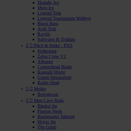
Skandic Ice
Mojo Ice
Legend Trek
Legend Tournament Walleye
Black Bass
Avid Trek
Rayfin
Saltwater & Trolling


Pitch & Strike - PXS
Heikegani
Zelus Craw V2
Alburno
Copperhead Blade
Kagashi Worm
Guppi Spinnerbait
Raijin Shad


Meiho
Betesboxar


Man Cave Baits
Bladed Jig
Finesse Neds
Bushmaster Jighead
Hover Jig
The Gimp