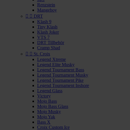
Renzstein
Mangeboy


DRT
Klash 9
Tiny Klash
Klash Joker
VTS 7
DRT Tillbehör
Cramp Shad


St. Croix
Legend Xtreme
Legend Elite Musky
Legend Tournament Bass
Legend Tournament Musky
Legend Tournament Pike
Legend Tournament Inshore
Legend Glass
Victory
Mojo Bass
Mojo Bass Glass
Mojo Musky
Mojo Yak
Bass X
Croix Custom Ice