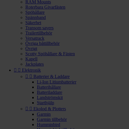
RAM Mounts
Roterbara Givarfästen
Spöhållare
Spännband
Säkerhet
Transom savers
Trailertillbehör
Versatrack
Övriga båttillbehör
Övrigt
Scotty Spöhållare & Fästen
Kapell
Jackplates


Elektronik


Batterier & Laddare
Li-Ion Litiumbatterier
Batterihållare
Batteriladdare
Landströmskit
Starthjälp


Ekolod & Plotters
Garmin
Garmin tillbehör
Humminbird