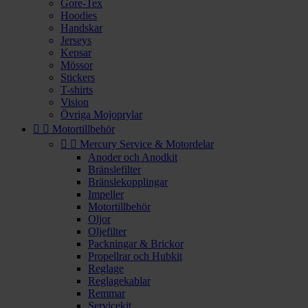
Gore-Tex
Hoodies
Handskar
Jerseys
Kepsar
Mössor
Stickers
T-shirts
Vision
Övriga Mojoprylar


Motortillbehör


Mercury Service & Motordelar
Anoder och Anodkit
Bränslefilter
Bränslekopplingar
Impeller
Motortillbehör
Oljor
Oljefilter
Packningar & Brickor
Propellrar och Hubkit
Reglage
Reglagekablar
Remmar
Servicekit