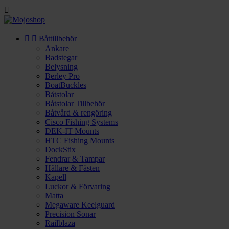



Båttillbehör
Ankare
Badstegar
Belysning
Berley Pro
BoatBuckles
Båtstolar
Båtstolar Tillbehör
Båtvård & rengöring
Cisco Fishing Systems
DEK-IT Mounts
HTC Fishing Mounts
DockStix
Fendrar & Tampar
Hållare & Fästen
Kapell
Luckor & Förvaring
Matta
Megaware Keelguard
Precision Sonar
Railblaza