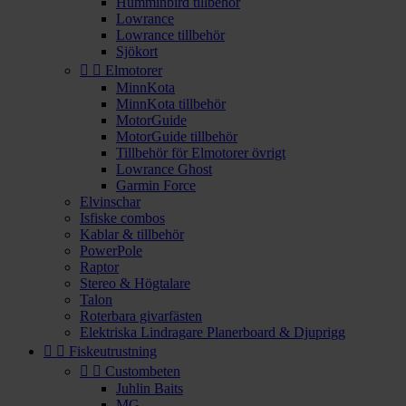
Humminbird tillbehör
Lowrance
Lowrance tillbehör
Sjökort


Elmotorer
MinnKota
MinnKota tillbehör
MotorGuide
MotorGuide tillbehör
Tillbehör för Elmotorer övrigt
Lowrance Ghost
Garmin Force
Elvinschar
Isfiske combos
Kablar & tillbehör
PowerPole
Raptor
Stereo & Högtalare
Talon
Roterbara givarfästen
Elektriska Lindragare Planerboard & Djuprigg


Fiskeutrustning


Custombeten
Juhlin Baits
MG