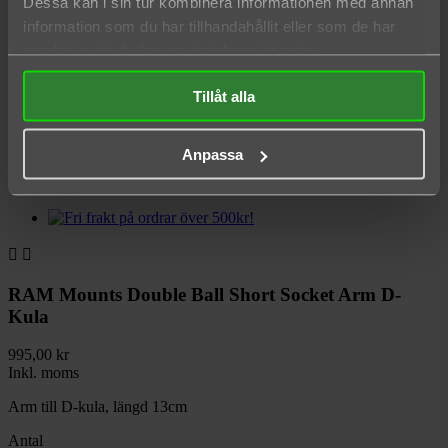
Dessa kan i sin tur kombinera informationen med annan

information som du har tillhandahållit eller som de har
Hem
samlat in när du har använt deras tjänster.
Båttillbehör
RAM Mounts
RAM Mounts Double Ball Short Socket Arm D-Kula
Tillåt alla

Anpassa


RAM Mounts Double Ball Short Socket Arm D-
Kula
995,00 kr
Inkl. moms
Arm till D-kula, längd 13cm
Antal