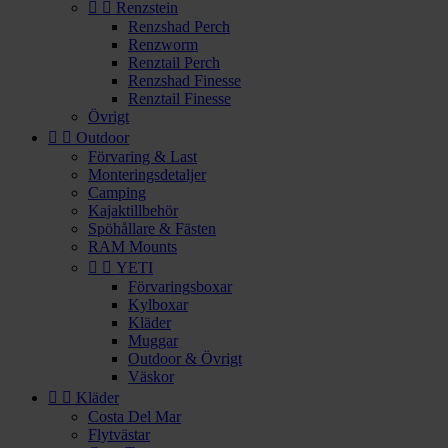


Renzstein
Renzshad Perch
Renzworm
Renztail Perch
Renzshad Finesse
Renztail Finesse
Övrigt


Outdoor
Förvaring & Last
Monteringsdetaljer
Camping
Kajaktillbehör
Spöhållare & Fästen
RAM Mounts


YETI
Förvaringsboxar
Kylboxar
Kläder
Muggar
Outdoor & Övrigt
Väskor


Kläder
Costa Del Mar
Flytvästar