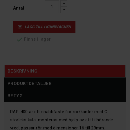
Antal
LÄGG TILL I KUNDVAGNEN


Finns i lager
BESKRIVNING
PRODUKTDETALJER
BETYG
RAP-400 är ett snabbfäste för rör/kanter med C-
storleks kula, monteras med hjälp av ett tillhörande
vred, passar rör med dimensioner 16 till 29mm.