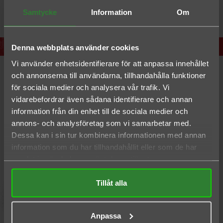
Pris
1 495,00 kr
Samtycke
Information
Om
Denna webbplats använder cookies
Vi använder enhetsidentifierare för att anpassa innehållet
och annonserna till användarna, tillhandahålla funktioner
för sociala medier och analysera vår trafik. Vi
vidarebefordrar även sådana identifierare och annan
information från din enhet till de sociala medier och
annons- och analysföretag som vi samarbetar med.
Dessa kan i sin tur kombinera informationen med annan
information som du har tillhandahållit eller som de har
samlat in när du har använt deras tjänster.
Tillåt alla
Anpassa