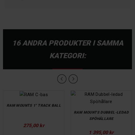
16 ANDRA PRODUKTER I SAMMA
KATEGORI:
RAM MOUNTS 1" TRACK BALL
RAM MOUNTS DUBBEL-LEDAD
SPÖHÅLLARE
Pris
275,00 kr
Pris
1 395,00 kr