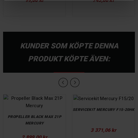
99,00 kr
745,00 kr
KUNDER SOM KÖPTE DENNA
PRODUKT KÖPTE ÄVEN:
SERVICEKIT MERCURY F15-20HK
PROPELLER BLACK MAX 21P
MERCURY
Pris
3 371,06 kr
Pris
2 899,00 kr