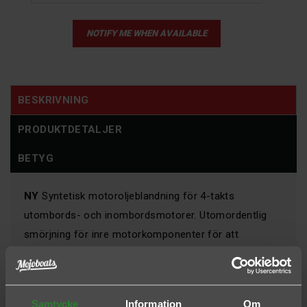
NOTIFY ME WHEN AVAILABLE
BESKRIVNING
PRODUKTDETALJER
BETYG
NY
Syntetisk motoroljeblandning för 4-takts
utombords- och inombordsmotorer. Utomordentlig
smörjning för inre motorkomponenter för att
reducera slitage, avskavningar och repor. Den
reducerar även kolvringsbeläggningar. Överträffar alla
utombordstillverkares oljekrav.
Samtycke
Information
Om