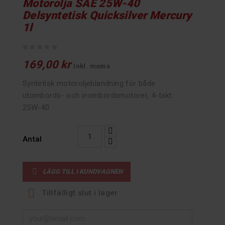
Motorolja SAE 25W-40
Delsyntetisk Quicksilver Mercury
1l
169,00 kr
Inkl. moms
Syntetisk motoroljeblandning för både
utombords- och inombordsmotorer, 4-takt.
25W-40
Antal

LÄGG TILL I KUNDVAGNEN

Tillfälligt slut i lager