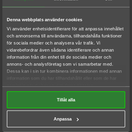
Denna webbplats använder cookies
Vi använder enhetsidentifierare för att anpassa innehållet
och annonserna till användarna, tillhandahålla funktioner
16 ANDRA PRODUKTER I SAMMA
för sociala medier och analysera vår trafik. Vi
KATEGORI:
vidarebefordrar även sådana identifierare och annan
information från din enhet till de sociala medier och
annons- och analysföretag som vi samarbetar med.
Dessa kan i sin tur kombinera informationen med annan
information som du har tillhandahållit eller som de har
samlat in när du har använt deras tjänster.
Tillåt alla
POWER TRIM & STEERING FLUID
MOTOROLJA DIESEL SAE 5W-30
Anpassa
QUICKSILVER MERCURY 240ML
HELSYNTETISK QUICKSILVER
MERCURY 4L
Pris
Pris