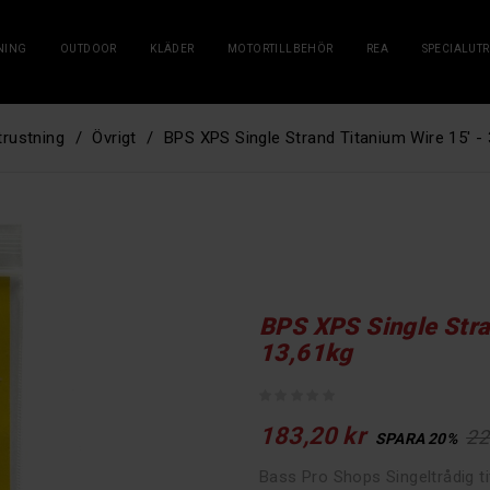
NING
OUTDOOR
KLÄDER
MOTORTILLBEHÖR
REA
SPECIALUT
trustning
Övrigt
BPS XPS Single Strand Titanium Wire 15' - 
BPS XPS Single Stran
13,61kg
183,20 kr
22
SPARA 20%
Bass Pro Shops Singeltrådig ti