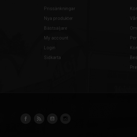
Prissänkningar
Kon
Nya produkter
Vår
Bästsäljare
Om
My account
Per
Login
Kon
Sidkarta
Be
Pre
Facebook
RSS
YouTube
Instagram