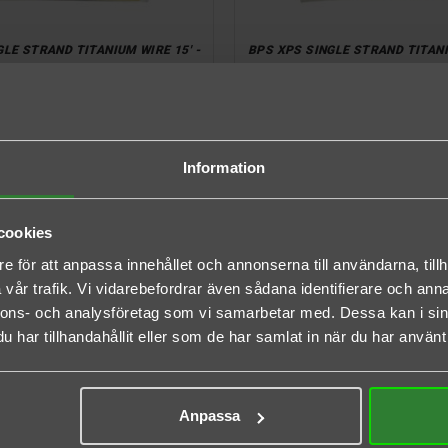
LE STRAND TITANIUM WIRE 15' -
BPS XPS SINGLE STRAND TITANI
75LB / 34,02KG
50LB / 22,68KG
ris
Normalpris
Pris
Normal
79,20 kr
349,00 kr
239,20 kr
299,00 
Information
cookies
e för att anpassa innehållet och annonserna till användarna, tillh
vår trafik. Vi vidarebefordrar även sådana identifierare och anna
nnons- och analysföretag som vi samarbetar med. Dessa kan i sin
har tillhandahållit eller som de har samlat in när du har använt 
Anpassa