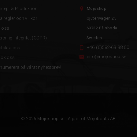

cept & Produktion
Mojoshop
a regler och villkor
Gjuterivägen 25
 oss
69732 Pålsboda
sonlig integritet (GDPR)
Sweden
+46 (0)582-68 88 00

takta oss

info@mojoshop.se
sök oss
numerera på vårat nyhetsbrev!
© 2026 Mojoshop.se - A part of Mojoboats AB