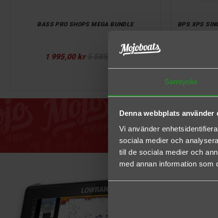
BASS PRO SHOPS MEGA BUNDLE
BPS XPS SING
Pris
Normalpris
P
1 995,00 kr
5 585,00 kr
2
Samtycke
Denna webbplats använder 
Vi använder enhetsidentifierar
sociala medier och analysera 
till de sociala medier och a
med annan information som du 