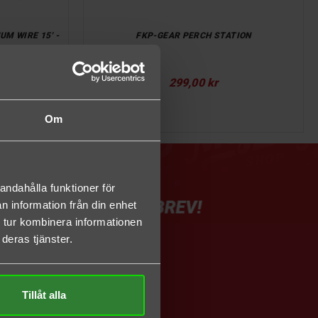
UM WIRE 15' -
FKP-GEAR PERCH STATION
pris
Pris
kr
299,00 kr
Om
andahålla funktioner för
n information från din enhet
 tur kombinera informationen
deras tjänster.
Tillåt alla