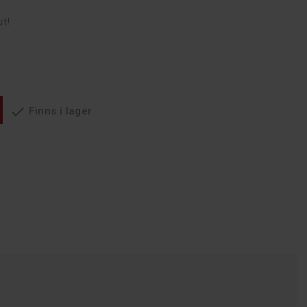
t!

Finns i lager