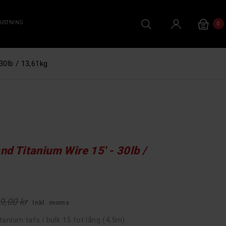
RUSTNING
0
30lb / 13,61kg
d Titanium Wire 15' - 30lb /
9,00 kr
Inkl. moms
tanium tafs i bulk 15 fot lång (4,5m)