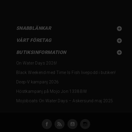
SNABBLÄNKAR

VÅRT FÖRETAG

BUTIKSINFORMATION

On Water Days 2026!
Black Weekend med Time Is Fish livepodd i butiken!
Deep-V kampanj 2026
Höstkampanj på Mojo Jon 1338 BW
Mojoboats On Water Days – Askersund maj 2025
Facebook
RSS
YouTube
Instagram