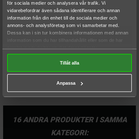
för sociala medier och analysera vår trafik. Vi
vidarebefordrar även sådana identifierare och annan
BETYG
information från din enhet till de sociala medier och
annons- och analysföretag som vi samarbetar med.
Don't miss the chance to add to your YETI hat
Dessa kan i sin tur kombinera informationen med annan
collection. This trucker hat is made from cotton and
information som du har tillhandahållit eller som de har
polyester and features a Bureo® brim which is
samlat in när du har använt deras tjänster.
derived from NetPlus® – a material made from 100%
Tillåt alla
recycled fishing nets to help reduce plastic pollution
in our oceans.
Anpassa
16 ANDRA PRODUKTER I SAMMA
KATEGORI: