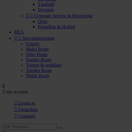
Tändstift
Styrning


Evinrude Service & Motordelar
Oljor
Propellrar & Hubkit
REA


Specialutrustning
Grizzly
Mako Boats
Nitro Boats
Ranger Boats
Topper & småbåtar
Tracker Boats
Päijän Boats
0

my account

Logga in

Önskelista

Compare