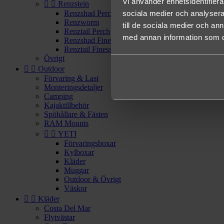
Vi använder enhetsidentifierar


Renzstein
sociala medier och analysera 
Renzshad Perch
Renzworm
till de sociala medier och a
Renztail Perch
med annan information som du 
Renzshad Finesse
Renztail Finesse
Övrigt


Outdoor
Förvaring & Last
Monteringsdetaljer
Camping
Kajaktillbehör
Spöhållare & Fästen
RAM Mounts


YETI
Förvaringsboxar
Kylboxar
Kläder
Muggar
Outdoor & Övrigt
Väskor


Kläder
Costa Del Mar
Flytvästar