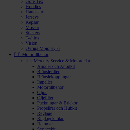
Gore-Tex
Hoodies
Handskar
Jerseys
Kepsar
Mössor
Stickers
T-shirts
Vision
Övriga Mojoprylar


Motortillbehör


Mercury Service & Motordelar
Anoder och Anodkit
Bränslefilter
Bränslekopplingar
Impeller
Motortillbehör
Oljor
Oljefilter
Packningar & Brickor
Propellrar och Hubkit
Reglage
Reglagekablar
Remmar
Servicekit