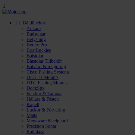



Båttillbehör
Ankare
Badstegar
Belysning
Berley Pro
BoatBuckles
Båtstolar
Båtstolar Tillbehör
Båtvård & rengöring
Cisco Fishing Systems
DEK-IT Mounts
HTC Fishing Mounts
DockStix
Fendrar & Tampar
Hållare & Fästen
Kapell
Luckor & Förvaring
Matta
Megaware Keelguard
Precision Sonar
Railblaza