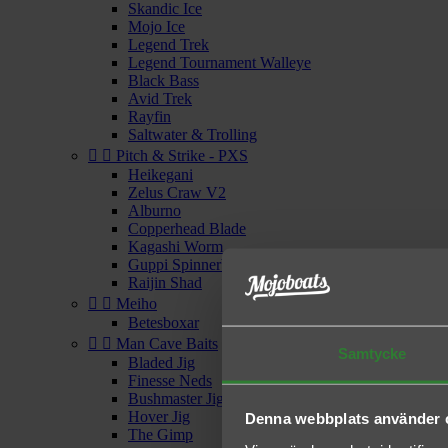
Skandic Ice
Mojo Ice
Legend Trek
Legend Tournament Walleye
Black Bass
Avid Trek
Rayfin
Saltwater & Trolling


Pitch & Strike - PXS
Heikegani
Zelus Craw V2
Alburno
Copperhead Blade
Kagashi Worm
Guppi Spinnerbait
Raijin Shad


Meiho
Betesboxar


Man Cave Baits
Samtycke
Bladed Jig
Finesse Neds
Bushmaster Jighead
Hover Jig
Denna webbplats använder 
The Gimp