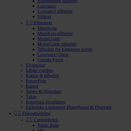
Humminbird tillbehör
Lowrance
Lowrance tillbehör
Sjökort


Elmotorer
MinnKota
MinnKota tillbehör
MotorGuide
MotorGuide tillbehör
Tillbehör för Elmotorer övrigt
Lowrance Ghost
Garmin Force
Elvinschar
Isfiske combos
Kablar & tillbehör
PowerPole
Raptor
Stereo & Högtalare
Talon
Roterbara givarfästen
Elektriska Lindragare Planerboard & Djuprigg


Fiskeutrustning


Custombeten
Juhlin Baits
MG