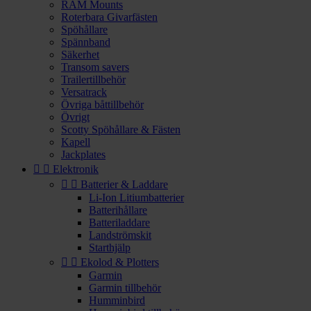
RAM Mounts
Roterbara Givarfästen
Spöhållare
Spännband
Säkerhet
Transom savers
Trailertillbehör
Versatrack
Övriga båttillbehör
Övrigt
Scotty Spöhållare & Fästen
Kapell
Jackplates


Elektronik


Batterier & Laddare
Li-Ion Litiumbatterier
Batterihållare
Batteriladdare
Landströmskit
Starthjälp


Ekolod & Plotters
Garmin
Garmin tillbehör
Humminbird