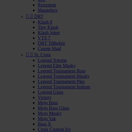
Renzstein
Mangeboy


DRT
Klash 9
Tiny Klash
Klash Joker
VTS 7
DRT Tillbehör
Cramp Shad


St. Croix
Legend Xtreme
Legend Elite Musky
Legend Tournament Bass
Legend Tournament Musky
Legend Tournament Pike
Legend Tournament Inshore
Legend Glass
Victory
Mojo Bass
Mojo Bass Glass
Mojo Musky
Mojo Yak
Bass X
Croix Custom Ice