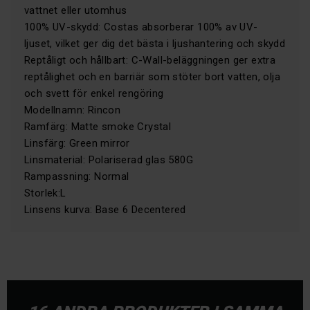
vattnet eller utomhus
100% UV-skydd: Costas absorberar 100% av UV-
ljuset, vilket ger dig det bästa i ljushantering och skydd
Reptåligt och hållbart: C-Wall-beläggningen ger extra
reptålighet och en barriär som stöter bort vatten, olja
och svett för enkel rengöring
Modellnamn: Rincon
Ramfärg: Matte smoke Crystal
Linsfärg: Green mirror
Linsmaterial: Polariserad glas 580G
Rampassning: Normal
Storlek:L
Linsens kurva: Base 6 Decentered