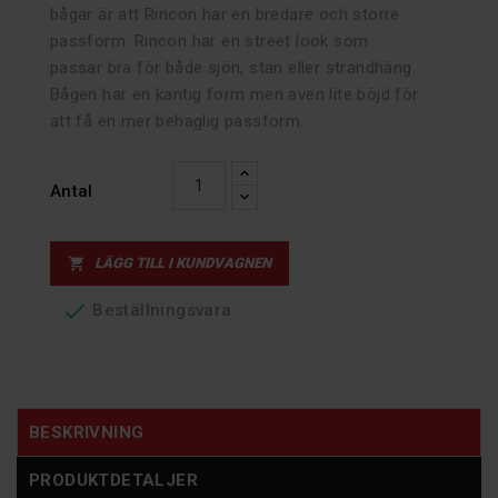
bågar är att Rincon har en bredare och större
passform. Rincon har en street look som
passar bra för både sjön, stan eller strandhäng.
Bågen har en kantig form men även lite böjd för
att få en mer behaglig passform.
Antal
LÄGG TILL I KUNDVAGNEN


Beställningsvara
BESKRIVNING
PRODUKTDETALJER