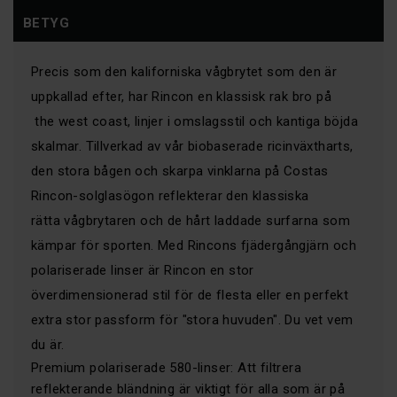
BETYG
Precis som den kaliforniska vågbrytet som den är
uppkallad efter, har Rincon en klassisk rak bro på
the west coast, linjer i omslagsstil och kantiga böjda
skalmar. Tillverkad av vår biobaserade ricinväxtharts,
den stora bågen och skarpa vinklarna på Costas
Rincon-solglasögon reflekterar den klassiska
rätta vågbrytaren och de hårt laddade surfarna som
kämpar för sporten. Med Rincons fjädergångjärn och
polariserade linser är Rincon en stor
överdimensionerad stil för de flesta eller en perfekt
extra stor passform för "stora huvuden". Du vet vem
du är.
Premium polariserade 580-linser: Att filtrera
reflekterande bländning är viktigt för alla som är på