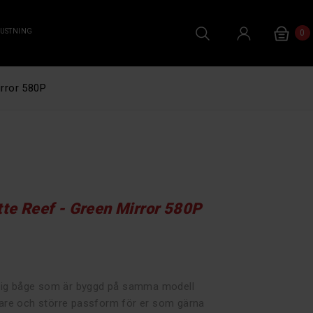
RUSTNING
0
rror 580P
te Reef - Green Mirror 580P
lig båge som är byggd på samma modell
re och större passform för er som gärna