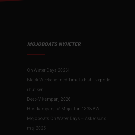
MOJOBOATS NYHETER
On Water Days 2026!
Black Weekend med Time Is Fish livepodd
i butiken!
Deep-V kampanj 2026
Höstkampanj på Mojo Jon 1338 BW
Mojoboats On Water Days – Askersund
maj 2025