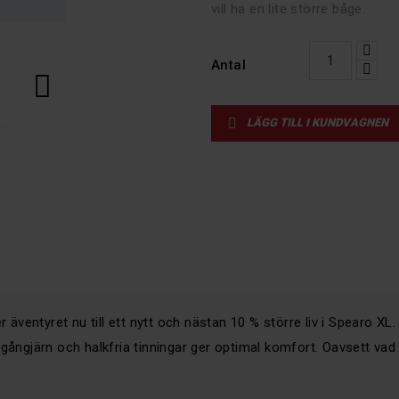
vill ha en lite större båge.
Antal


LÄGG TILL I KUNDVAGNEN
entyret nu till ett nytt och nästan 10 % större liv i Spearo XL. 
gångjärn och halkfria tinningar ger optimal komfort. Oavsett vad