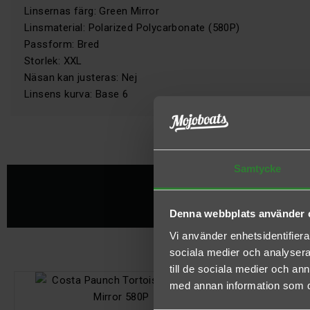
Linsernas färg: Green Mirror
Linsmaterial: Polarized Polycarbonate (580P)
Passform: Bred
Storlek: XXL
Näsan kan justeras: Nej
Linsens kurva: Base 6
Samtycke
1
Denna webbplats använder 
Vi använder enhetsidentifierar
sociala medier och analysera 
till de sociala medier och a
med annan information som du 