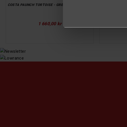
COSTA PAUNCH TORTOISE - GREEN MIRROR 580P
COSTA DIEGO
Pris
1 660,00 kr