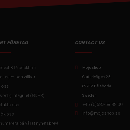
RT FÖRETAG
CONTACT US

cept & Produktion
Mojoshop
a regler och villkor
Gjuterivägen 25
 oss
69732 Pålsboda
sonlig integritet (GDPR)
Sweden

+46 (0)582-68 88 00
takta oss

info@mojoshop.se
sök oss
numerera på vårat nyhetsbrev!