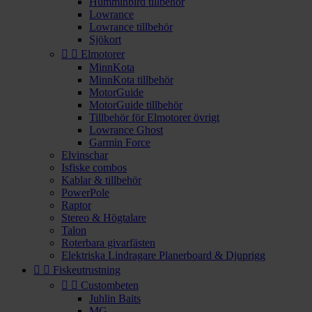
Humminbird tillbehör
Lowrance
Lowrance tillbehör
Sjökort


Elmotorer
MinnKota
MinnKota tillbehör
MotorGuide
MotorGuide tillbehör
Tillbehör för Elmotorer övrigt
Lowrance Ghost
Garmin Force
Elvinschar
Isfiske combos
Kablar & tillbehör
PowerPole
Raptor
Stereo & Högtalare
Talon
Roterbara givarfästen
Elektriska Lindragare Planerboard & Djuprigg


Fiskeutrustning


Custombeten
Juhlin Baits
MG