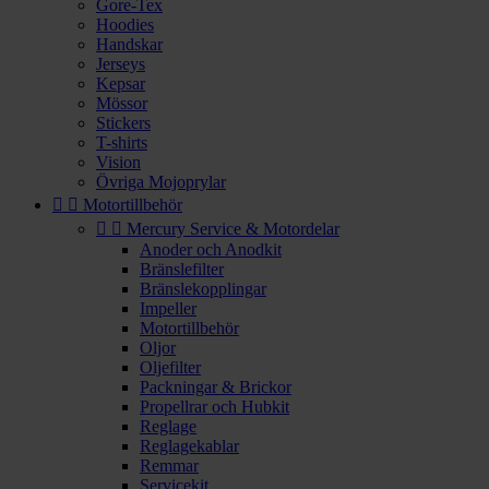
Gore-Tex
Hoodies
Handskar
Jerseys
Kepsar
Mössor
Stickers
T-shirts
Vision
Övriga Mojoprylar


Motortillbehör


Mercury Service & Motordelar
Anoder och Anodkit
Bränslefilter
Bränslekopplingar
Impeller
Motortillbehör
Oljor
Oljefilter
Packningar & Brickor
Propellrar och Hubkit
Reglage
Reglagekablar
Remmar
Servicekit