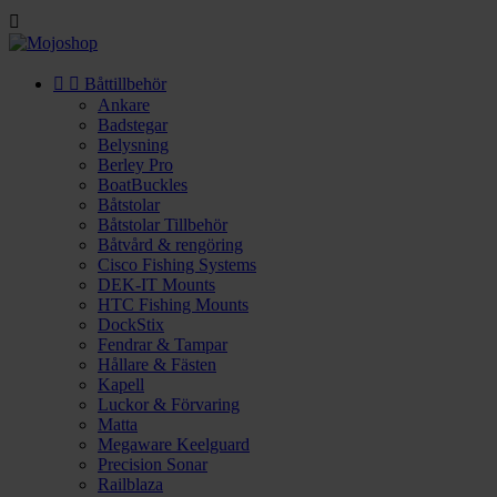



Båttillbehör
Ankare
Badstegar
Belysning
Berley Pro
BoatBuckles
Båtstolar
Båtstolar Tillbehör
Båtvård & rengöring
Cisco Fishing Systems
DEK-IT Mounts
HTC Fishing Mounts
DockStix
Fendrar & Tampar
Hållare & Fästen
Kapell
Luckor & Förvaring
Matta
Megaware Keelguard
Precision Sonar
Railblaza