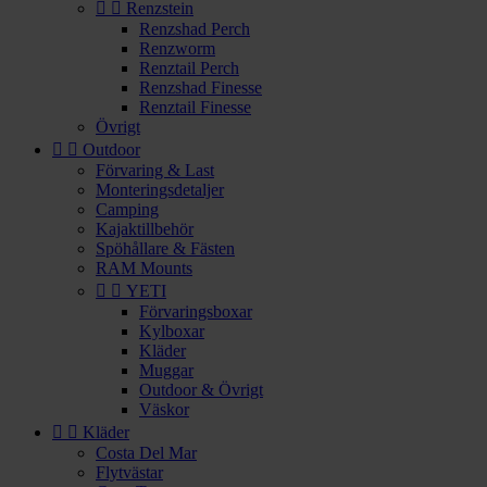


Renzstein
Renzshad Perch
Renzworm
Renztail Perch
Renzshad Finesse
Renztail Finesse
Övrigt


Outdoor
Förvaring & Last
Monteringsdetaljer
Camping
Kajaktillbehör
Spöhållare & Fästen
RAM Mounts


YETI
Förvaringsboxar
Kylboxar
Kläder
Muggar
Outdoor & Övrigt
Väskor


Kläder
Costa Del Mar
Flytvästar