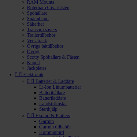
RAM Mounts
Roterbara Givarfästen
Spöhållare
Spännband
Säkerhet
Transom savers
Trailertillbehör
Versatrack
Övriga båttillbehör
Övrigt
Scotty Spöhållare & Fästen
Kapell
Jackplates


Elektronik


Batterier & Laddare
Li-Ion Litiumbatterier
Batterihållare
Batteriladdare
Landströmskit
Starthjälp


Ekolod & Plotters
Garmin
Garmin tillbehör
Humminbird