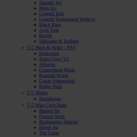
Skandic Ice
Mojo Ice
Legend Trek
Legend Tournament Walleye
Black Bass
Avid Trek
Rayfin
Saltwater & Trolling


Pitch & Strike - PXS
Heikegani
Zelus Craw V2
Alburno
Copperhead Blade
Kagashi Worm
Guppi Spinnerbait
Raijin Shad


Meiho
Betesboxar


Man Cave Baits
Bladed Jig
Finesse Neds
Bushmaster Jighead
Hover Jig
The Gimp