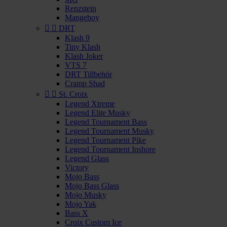
Renzstein
Mangeboy


DRT
Klash 9
Tiny Klash
Klash Joker
VTS 7
DRT Tillbehör
Cramp Shad


St. Croix
Legend Xtreme
Legend Elite Musky
Legend Tournament Bass
Legend Tournament Musky
Legend Tournament Pike
Legend Tournament Inshore
Legend Glass
Victory
Mojo Bass
Mojo Bass Glass
Mojo Musky
Mojo Yak
Bass X
Croix Custom Ice