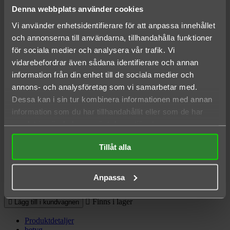

Denna webbplats använder cookies
Hem
Vi använder enhetsidentifierare för att anpassa innehållet
Båttillbehör
och annonserna till användarna, tillhandahålla funktioner
Boatmate Fällbar Kombihållare
för sociala medier och analysera vår trafik. Vi
vidarebefordrar även sådana identifierare och annan

information från din enhet till de sociala medier och
annons- och analysföretag som vi samarbetar med.
Dessa kan i sin tur kombinera informationen med annan
information som du har tillhandahållit eller som de har


samlat in när du har använt deras tjänster.
Boatmate Fällbar Kombihållare
Tillåt alla
189,00 kr
Inkl. moms
Anpassa
Antal

Finns i lager

Lägg till i kundvagnen
Produktdetaljer
betyg