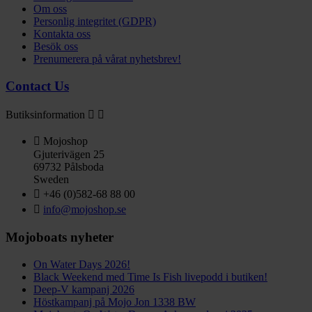
Om oss
Personlig integritet (GDPR)
Kontakta oss
Besök oss
Prenumerera på vårat nyhetsbrev!
Contact Us
Butiksinformation



Mojoshop
Gjuterivägen 25
69732 Pålsboda
Sweden

+46 (0)582-68 88 00

info@mojoshop.se
Mojoboats nyheter
On Water Days 2026!
Black Weekend med Time Is Fish livepodd i butiken!
Deep-V kampanj 2026
Höstkampanj på Mojo Jon 1338 BW