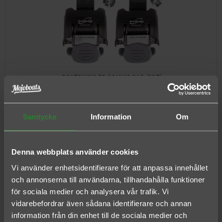
BOATBUCKLES 2268KG PAR (2ST)
Pris
1 495,00 kr
Samtycke
Information
Om
Denna webbplats använder cookies
Vi använder enhetsidentifierare för att anpassa innehållet
och annonserna till användarna, tillhandahålla funktioner
ATTWOOD TROLLING MOTOR TIE DOWN STRAP
för sociala medier och analysera vår trafik. Vi
vidarebefordrar även sådana identifierare och annan
Pris
information från din enhet till de sociala medier och
199,00 kr