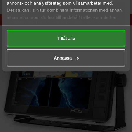
annons- och analysföretag som vi samarbetar med.
Dessa kan i sin tur kombinera informationen med annan
information som du har tillhandahållit eller som de har
samlat in när du har använt deras tjänster.
Tillåt alla
Anpassa