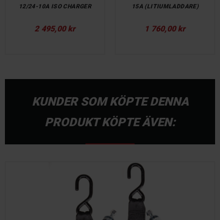
12/24-10A ISO CHARGER
15A (LITIUMLADDARE)
Pris
Pris
2 495,00 kr
1 760,00 kr
KUNDER SOM KÖPTE DENNA
PRODUKT KÖPTE ÄVEN: